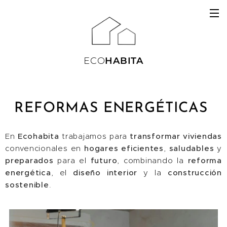
ECO
HABITA
REFORMAS ENERGÉTICAS
En
Ecohabita
trabajamos para
transformar
viviendas
convencionales en
hogares
eficientes
,
saludables
y
preparados
para el
futuro
, combinando la
reforma
energética
, el
diseño
interior
y la
construcción
sostenible
.