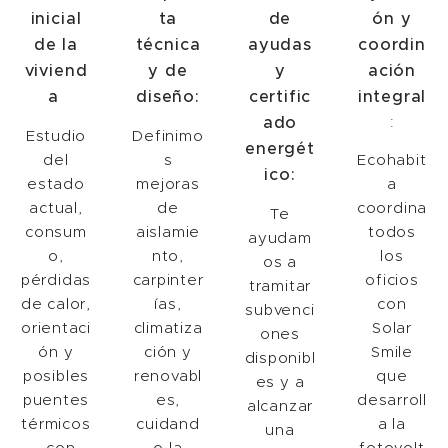
inicial
ta
de
ón y
de la
técnica
ayudas
coordin
viviend
y de
y
ación
a
diseño:
certific
integral
ado
:
Estudio
Definimo
energét
del
s
Ecohabit
ico:
estado
mejoras
a
actual,
de
coordina
Te
consum
aislamie
todos
ayudam
o,
nto,
los
os a
pérdidas
carpinter
oficios
tramitar
de calor,
ías,
con
subvenci
orientaci
climatiza
Solar
ones
ón y
ción y
Smile
disponibl
posibles
renovabl
que
es y a
puentes
es,
desarroll
alcanzar
térmicos
cuidand
a la
una
, con
o la
fotovolt