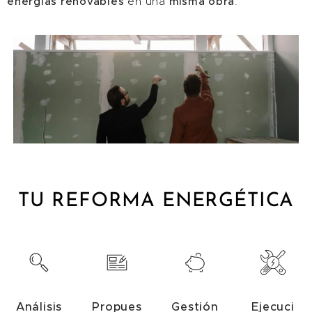
energías
renovables
en una
misma
obra
.
TU REFORMA ENERGÉTICA
Análisis
Propues
Gestión
Ejecuci