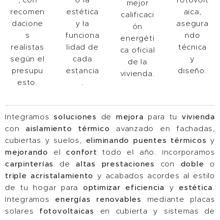
mejor
recomen
estética
aica,
calificaci
dacione
y la
asegura
ón
s
funciona
ndo
energéti
realistas
lidad de
técnica
ca oficial
según el
cada
y
de la
presupu
estancia
diseño.
vivienda.
esto.
.
Integramos
soluciones
de
mejora
para tu
vivienda
con
aislamiento
térmico
avanzado en fachadas,
cubiertas y suelos,
eliminando
puentes
térmicos
y
mejorando
el
confort
todo el año. Incorporamos
carpinterías
de
altas
prestaciones
con
doble
o
triple
acristalamiento
y acabados acordes al estilo
de tu hogar para
optimizar
eficiencia
y
estética
.
Integramos
energías
renovables
mediante placas
solares
fotovoltaicas
en cubierta y sistemas de