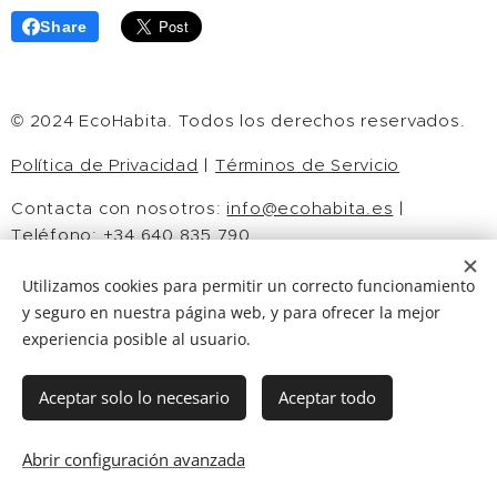
Share
© 2024 EcoHabita. Todos los derechos reservados.
Política de Privacidad
|
Términos de Servicio
Contacta con nosotros:
info@ecohabita.es
|
Teléfono: +34 640 835 790
Síguenos en:
Instagram
|
Facebook
|
Twitter
Utilizamos cookies para permitir un correcto funcionamiento
y seguro en nuestra página web, y para ofrecer la mejor
experiencia posible al usuario.
CONSTRUYE SOSTENIBLE
Aceptar solo lo necesario
Aceptar todo
ECOHABITA
Info@ecohabita.es
©
ECOHABITA © 2026 todos los derechos reservados
Abrir configuración avanzada
aviso legal-politica de privacida
d
Cookies