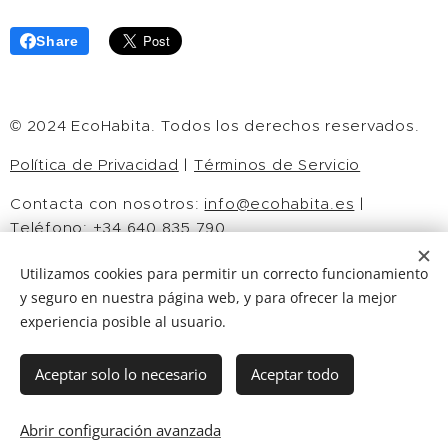
Share
© 2024 EcoHabita. Todos los derechos reservados.
Política de Privacidad
|
Términos de Servicio
Contacta con nosotros:
info@ecohabita.es
|
Teléfono: +34 640 835 790
Síguenos en:
Instagram
|
Facebook
|
Twitter
Utilizamos cookies para permitir un correcto funcionamiento
y seguro en nuestra página web, y para ofrecer la mejor
experiencia posible al usuario.
CONSTRUYE SOSTENIBLE
Aceptar solo lo necesario
Aceptar todo
ECOHABITA
Info@ecohabita.es
©
ECOHABITA © 2026 todos los derechos reservados
Abrir configuración avanzada
aviso legal-politica de privacida
d
Cookies